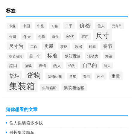
标签
价格
中国
中集
二手
住人
元宵节
专业
习俗
尺寸
宋代
公司
冬天
容积
唐代
冬季
尺寸为
春节
房屋
攻略
数据
工作
时间
标准
梦幻西游
是一个
活动房
海运
春节期间
自己的
港口
的人
疫情
约为
游戏
诗人
货物
货柜
重量
货物运输
还不
货车
费用
集装箱
集装箱运输
集装箱船
猜你想看的文章
住人集装箱多少钱
最长集装箱车