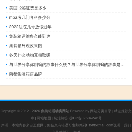
美国j 2签证费是多少
mba考几门各科多少分
2022法院几号放假过年
集装箱运输多久能到达
集装箱外观效果图
冬天什么动物互相取暖
与世界分享你刚编的故事什么梗？与世界分享你刚编的故事是什么意思什么梗
商都集装箱房品牌
Copyright © 2012 - 2026
集装箱活动房网站
Powered by
网站分类目录
|
精选推荐文
章
|
网站地图
|
疑难解答
浙ICP备07504242号
声明：本站内容来自互联网，如信息有错误可发邮件到f_fb#foxmail.com说明，我们
会及时纠正，谢谢