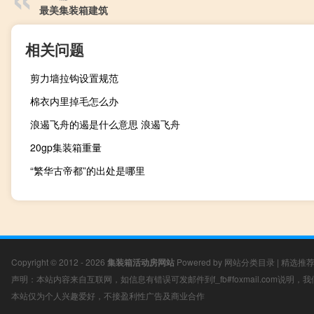
最美集装箱建筑
相关问题
剪力墙拉钩设置规范
棉衣内里掉毛怎么办
浪遏飞舟的遏是什么意思 浪遏飞舟
20gp集装箱重量
“繁华古帝都”的出处是哪里
Copyright © 2012 - 2026
集装箱活动房网站
Powered by
网站分类目录
|
精选推
声明：本站内容来自互联网，如信息有错误可发邮件到f_fb#foxmail.com说明
本站仅为个人兴趣爱好，不接盈利性广告及商业合作