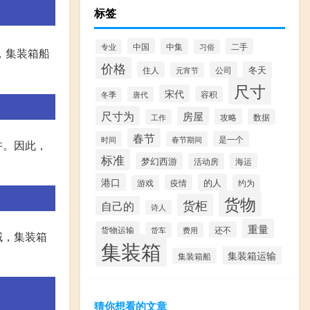
标签
中国
中集
二手
专业
习俗
吨，集装箱船
价格
住人
公司
冬天
元宵节
尺寸
宋代
容积
唐代
冬季
尺寸为
房屋
攻略
数据
工作
春节
是一个
时间
春节期间
许。因此，
标准
梦幻西游
活动房
海运
港口
的人
疫情
约为
游戏
货物
货柜
自己的
诗人
重量
货物运输
还不
货车
费用
域，集装箱
集装箱
集装箱运输
集装箱船
猜你想看的文章