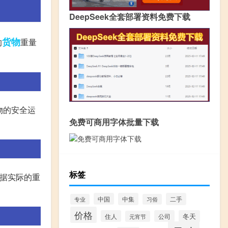
DeepSeek全套部署资料免费下载
货物
的
重量
物的安全运
免费可商用字体批量下载
标签
根据实际的重
中国
中集
二手
专业
习俗
价格
住人
公司
冬天
元宵节