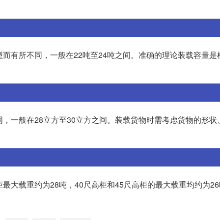
型而有所不同，一般在22吨至24吨之间。准确的理论装载容量是
同，一般在28立方至30立方之间。装载货物时需考虑货物的形状
大载重约为28吨，40尺高柜和45尺高柜的最大载重均约为26