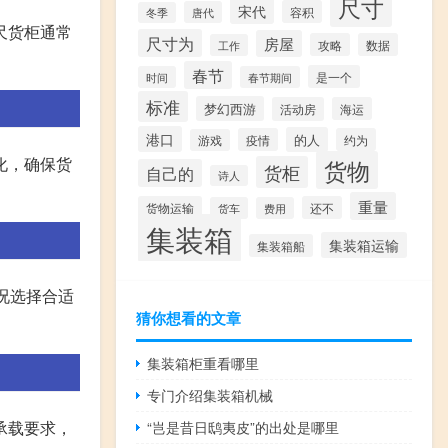
尺寸
宋代
容积
唐代
冬季
尺货柜通常
尺寸为
房屋
攻略
数据
工作
春节
是一个
时间
春节期间
标准
梦幻西游
活动房
海运
港口
的人
疫情
约为
游戏
化，确保货
货物
货柜
自己的
诗人
重量
货物运输
还不
货车
费用
集装箱
集装箱运输
集装箱船
况选择合适
猜你想看的文章
集装箱柜重看哪里
专门介绍集装箱机械
承载要求，
“岂是昔日鸱夷皮”的出处是哪里