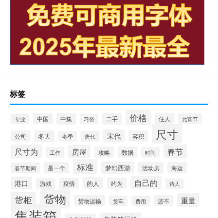
标签
价格
中国
中集
二手
住人
元宵节
专业
习俗
尺寸
宋代
公司
冬天
容积
唐代
冬季
尺寸为
春节
房屋
攻略
数据
工作
时间
标准
梦幻西游
是一个
活动房
海运
春节期间
自己的
港口
的人
疫情
约为
游戏
诗人
货物
货柜
重量
货物运输
还不
货车
费用
集装箱