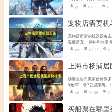
gr
01-26
0
宠物店需要机
宠物店所需的机器设备主要
温度适宜。 饲料和水喂养
cw
01-26
0
上海市杨浦居
杨浦区居民搬家价格因多种
8元/车，含7公里距离。
sh
01-26
0
买船票在哪里