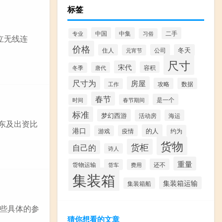
标签
中国
中集
二手
专业
习俗
立无线连
价格
住人
公司
冬天
元宵节
尺寸
宋代
容积
唐代
冬季
尺寸为
房屋
攻略
数据
工作
春节
是一个
时间
春节期间
标准
梦幻西游
活动房
海运
股东及出资比
港口
的人
疫情
约为
游戏
货物
货柜
自己的
诗人
重量
货物运输
还不
货车
费用
集装箱
集装箱运输
集装箱船
些具体的参
猜你想看的文章