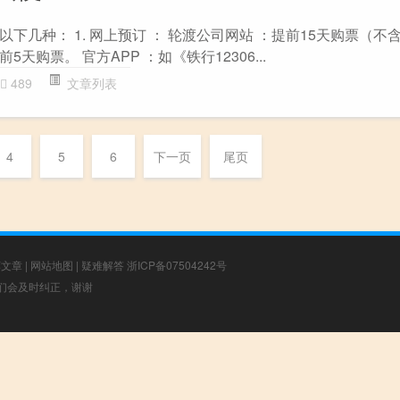
下几种： 1. 网上预订 ： 轮渡公司网站 ：提前15天购票（不
天购票。 官方APP ：如《铁行12306...
489
文章列表
4
5
6
下一页
尾页
荐文章
|
网站地图
|
疑难解答
浙ICP备07504242号
，我们会及时纠正，谢谢