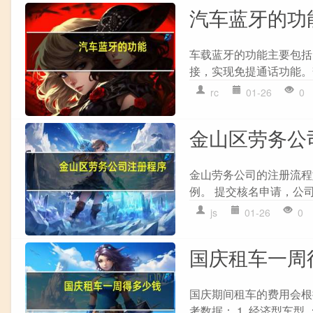
汽车蓝牙的功
车载蓝牙的功能主要包括
接，实现免提通话功能。
rc
01-26
0
金山区劳务公
金山劳务公司的注册流程如
例。 提交核名申请，公司
js
01-26
0
国庆租车一周
国庆期间租车的费用会根
考数据： 1. 经济型车型 