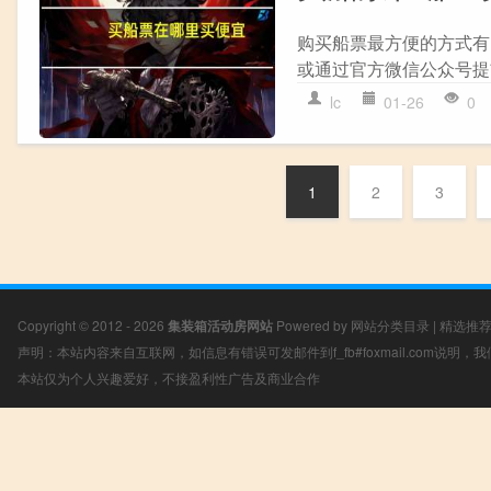
购买船票最方便的方式有以
或通过官方微信公众号提前5
lc
01-26
0
1
2
3
Copyright © 2012 - 2026
集装箱活动房网站
Powered by
网站分类目录
|
精选推
声明：本站内容来自互联网，如信息有错误可发邮件到f_fb#foxmail.com说明
本站仅为个人兴趣爱好，不接盈利性广告及商业合作