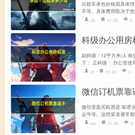
出租车承包价格因具体情况
不等。具体费用取决于您
cb
01-26
0
科级办公用房
副科级：12平方米/人
下： 正科级 ：办公室使用
kj
01-26
0
微信订机票靠
微信里面买机票是 靠谱
众号等。这些渠道通常都
wx
01-26
0