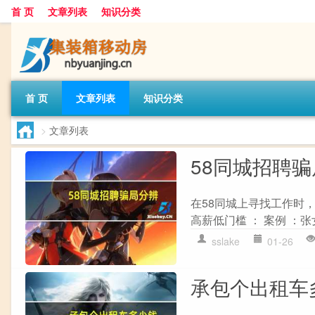
首 页
文章列表
知识分类
首 页
文章列表
知识分类
>
文章列表
58同城招聘
在58同城上寻找工作时
高薪低门槛 ： 案例 ：张
sslake
01-26
承包个出租车