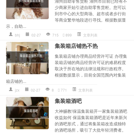
湖州自助零售货柜 湖州市目前已经有不
少商家开始引进自助零售货柜。您可以
到市中心的大型商场、超市或者步行街
等商业繁华地段进行寻找。根据数据显
示，自助...
bhj
02-27
715
899
文章列表
集装箱店铺热不热
集装箱店铺办理商品经营许可证 办理集
装箱店铺的商品经营许可证的难易程度
取决于所在地的法律法规和行政程序。
根据数据显示，目前全国范围内对集装
箱店铺的...
jzx
02-27
8
771
文章列表
集装箱酒吧
大神赐教!保温集装箱开一家集装箱酒吧
收益如何 保温集装箱酒吧是近年来新兴
的酒吧形式，通过将集装箱改造成独特
的酒吧场所，吸引了大批年轻消费者。