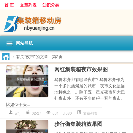
首 页
文章列表
知识分类
网站导航
>
有关“夜市”的文章
- 第2页
网红集装箱夜市效果图
乌鲁木齐都有哪些夜市? 乌鲁木齐作为
一个多民族聚居的城市，夜市文化是当
地特色之一。除了五一星光夜市和大巴
扎夜市外，还有不少值得一逛的夜市。
比如位于头...
whj
02-27
601
680
文章列表
步行街集装箱效果图