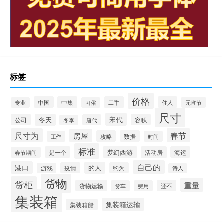
标签
价格
中国
中集
二手
住人
元宵节
专业
习俗
尺寸
宋代
公司
冬天
容积
唐代
冬季
尺寸为
春节
房屋
攻略
数据
工作
时间
标准
梦幻西游
是一个
活动房
海运
春节期间
自己的
港口
的人
疫情
约为
游戏
诗人
货物
货柜
重量
货物运输
还不
货车
费用
集装箱
集装箱运输
集装箱船