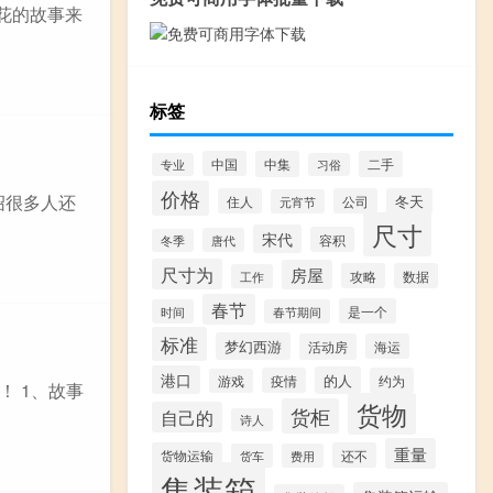
花的故事来
标签
中国
中集
二手
专业
习俗
价格
绍很多人还
住人
公司
冬天
元宵节
尺寸
宋代
容积
唐代
冬季
尺寸为
房屋
攻略
数据
工作
春节
是一个
时间
春节期间
标准
梦幻西游
活动房
海运
港口
的人
疫情
约为
游戏
 1、故事
货物
货柜
自己的
诗人
重量
货物运输
还不
货车
费用
集装箱