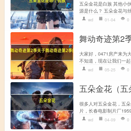
五朵金花是白族 其他小
源是什么？ 五朵金花与
wd
01-04
0
舞动奇迹第2
大家好，0471房产来
不知道，现在让我们一起来
wd
05-25
0
五朵金花（五
很多人对五朵金花，五朵
片，长春电影制片厂195
wd
04-09
0