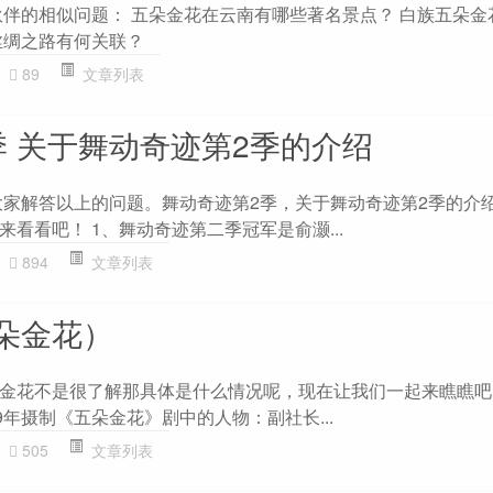
伙伴的相似问题： 五朵金花在云南有哪些著名景点？ 白族五朵金
丝绸之路有何关联？
89
文章列表
季 关于舞动奇迹第2季的介绍
为大家解答以上的问题。舞动奇迹第2季，关于舞动奇迹第2季的介
看看吧！ 1、舞动奇迹第二季冠军是俞灏...
894
文章列表
朵金花）
金花不是很了解那具体是什么情况呢，现在让我们一起来瞧瞧吧！
9年摄制《五朵金花》剧中的人物：副社长...
505
文章列表