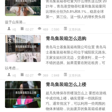
青岛集装箱吞吐量为什么增长这么快 20
21年，青岛港货物吞吐量和集装箱量同
比增长分别为5.8%和8.1%，稳居全球
第一、第三位。这一惊人的增长势头得
益于山东港...
rdj
02-27
469
590
文章列表
青岛集装箱怎么选购
青岛马士基集装箱有限公司位置 青岛马
士基集装箱有限公司位于城阳双元路东,
王家女姑社区北边，交通便利，是一个
不错的选择。如果需要在附近租房，可
以考虑...
rdj
02-27
369
848
文章列表
青岛集装箱怎么上楼
超凡先锋保存所楼顶怎么上 要想在游戏
中成功地上楼，确实需要一些跳跃技
巧。通常情况下，可以利用一些周围的
物体来辅助，比如废弃的集装箱或者破