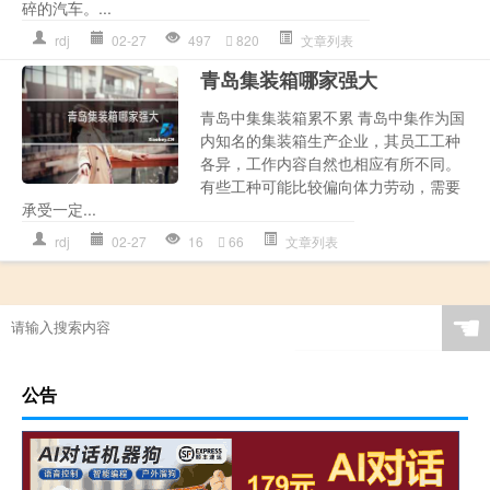
碎的汽车。...
rdj
02-27
497
820
文章列表
青岛集装箱哪家强大
青岛中集集装箱累不累 青岛中集作为国
内知名的集装箱生产企业，其员工工种
各异，工作内容自然也相应有所不同。
有些工种可能比较偏向体力劳动，需要
承受一定...
rdj
02-27
16
66
文章列表
☚
公告