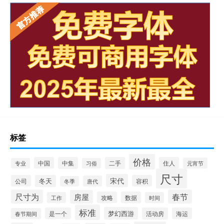
标签
价格
中国
中集
二手
住人
元宵节
专业
习俗
尺寸
宋代
公司
冬天
容积
唐代
冬季
尺寸为
春节
房屋
攻略
数据
工作
时间
标准
梦幻西游
是一个
活动房
海运
春节期间