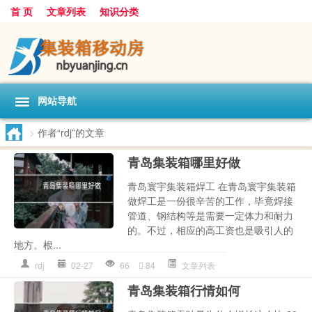
首 页
文章列表
知识分类
网站导航
>
作者“rdj”的文章
青岛集装箱哪里好做
青岛寰宇集装箱焊工 在青岛寰宇集装箱
做焊工是一份很辛苦的工作，毕竟焊接
管道、钢结构等是需要一定体力和耐力
的。不过，相应的高工资也是吸引人的
地方。根...
rdj
02-27
66
84
文章列表
青岛集装箱行情如何