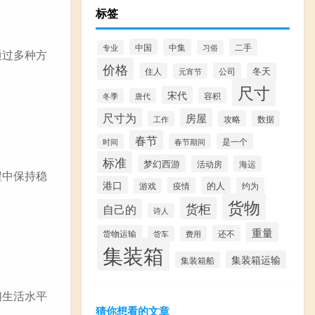
标签
中国
中集
二手
专业
习俗
通过多种方
价格
住人
公司
冬天
元宵节
尺寸
宋代
容积
唐代
冬季
尺寸为
房屋
攻略
数据
工作
春节
是一个
时间
春节期间
标准
梦幻西游
活动房
海运
程中保持稳
港口
的人
疫情
约为
游戏
货物
货柜
自己的
诗人
重量
货物运输
还不
货车
费用
集装箱
集装箱运输
集装箱船
们生活水平
猜你想看的文章