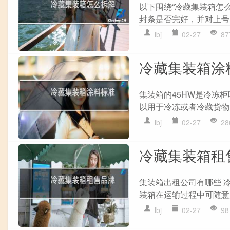
以下围绕“冷藏集装箱怎
封条是否完好，并对上号。
lbj
02-27
87
冷藏集装箱涂
集装箱的45HW是冷冻
以用于冷冻或者冷藏货物
lbj
02-27
28
冷藏集装箱租
集装箱出租公司有哪些 冷冻
装箱在运输过程中可随意启
lbj
02-27
98