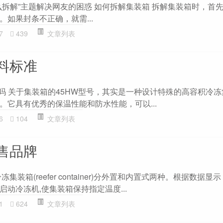
么拆解”主题解决网友的困惑 如何拆解集装箱 拆解集装箱时，首
如果封条不正确，就需...
7
439
文章列表
料标准
柜吗 关于集装箱的45HW型号，其实是一种设计特殊的高容积冷
。它具有优秀的保温性能和防水性能，可以...
6
104
文章列表
售品牌
集装箱(reefer container)分外置和内置式两种。根据数据显
动冷冻机,使集装箱保持指定温度...
1
624
文章列表