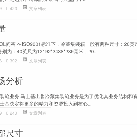
9
423
文章列表
量
OL问答 在ISO9001标准下，冷藏集装箱一般有两种尺寸：20英
：40英尺为12192*2438*289毫米，20...
6
392
文章列表
场分析
装箱业务 马士基出售冷藏集装箱业务是为了优化其业务结构和
士基决定将更多的精力和资源投入到核心...
9
243
文章列表
部尺寸