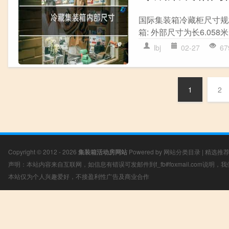
国际集装箱冷藏柜尺寸规
箱: 外部尺寸为长6.058米(
lbj
02-27
67
1
2
Copyright © 2012 - 2026
集装箱活动房网站
Powered by
网站分类目录
|
精选推
声明：本站内容来自互联网，如信息有错误可发邮件到f_fb#foxmail.com说明
本站仅为个人兴趣爱好，不接盈利性广告及商业合作