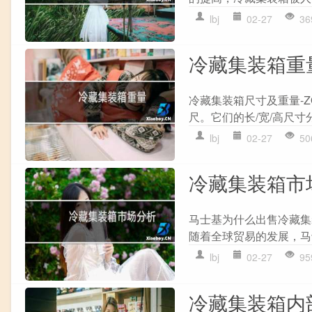
lbj
02-27
36
冷藏集装箱重
冷藏集装箱尺寸及重量-Z
尺。它们的长/宽/高尺寸分别为
lbj
02-27
50
冷藏集装箱市
马士基为什么出售冷藏集
随着全球贸易的发展，马
lbj
02-27
95
冷藏集装箱内