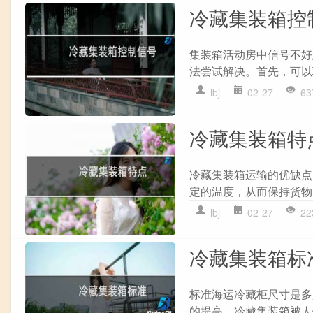
冷藏集装箱控
集装箱活动房中信号不好
法尝试解决。首先，可以
lbj
02-27
63
冷藏集装箱特
冷藏集装箱运输的优缺点
定的温度，从而保持货物
lbj
02-27
22
冷藏集装箱标
标准海运冷藏柜尺寸是多
的提高，冷藏集装箱被人