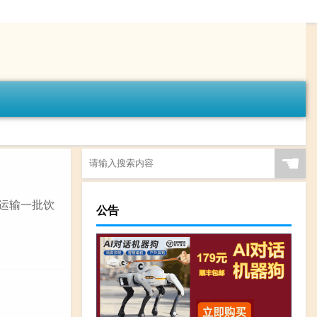
☚
箱运输一批饮
公告