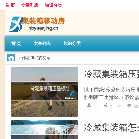
首 页
文章列表
知识分类
首 页
文章列表
知识分类
>
作者“lbj”的文章
冷藏集装箱压
以下围绕“冷藏集装箱压
料到距三水港l2...- 
lbj
02-27
68
冷藏集装箱怎