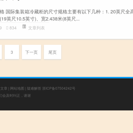
格 国际集装箱冷藏柜的尺寸规格主要有以下几种：1. 20英尺全
19英尺10.5英寸)、宽2.438米(8英尺...
9
834
文章列表
3
下一页
尾页
荐文章
|
网站地图
|
疑难解答
浙ICP备07504242号
，我们会及时纠正，谢谢