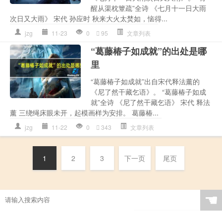
醒从渠枕簟疏”全诗 《七月十一日大雨
次日又大雨》 宋代 孙应时 秋来大火太焚如，恼得...
jzg
11-23
0
95
文章列表
“葛藤椿子如成就”的出处是哪
里
“葛藤椿子如成就”出自宋代释法薰的
《尼了然干藏乞语》。 “葛藤椿子如成
就”全诗 《尼了然干藏乞语》 宋代 释法
薰 三绕绳床眼未开，起模画样为安排。 葛藤椿...
jzg
11-22
0
343
文章列表
1
2
3
下一页
尾页
☚