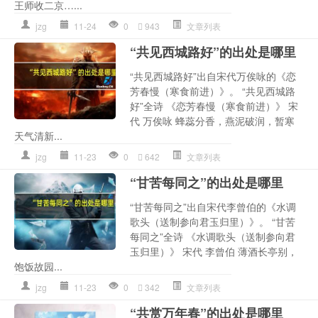
王师收二京…...
jzg
11-24
0
943
文章列表
“共见西城路好”的出处是哪里
“共见西城路好”出自宋代万俟咏的《恋
芳春慢（寒食前进）》。 “共见西城路
好”全诗 《恋芳春慢（寒食前进）》 宋
代 万俟咏 蜂蕊分香，燕泥破润，暂寒
天气清新...
jzg
11-23
0
642
文章列表
“甘苦每同之”的出处是哪里
“甘苦每同之”出自宋代李曾伯的《水调
歌头（送制参向君玉归里）》。 “甘苦
每同之”全诗 《水调歌头（送制参向君
玉归里）》 宋代 李曾伯 薄酒长亭别，
饱饭故园...
jzg
11-23
0
342
文章列表
“共赏万年春”的出处是哪里