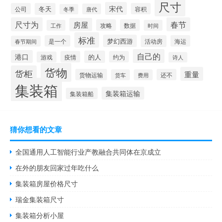
尺寸
宋代
公司
冬天
容积
唐代
冬季
尺寸为
春节
房屋
攻略
数据
工作
时间
标准
梦幻西游
是一个
活动房
海运
春节期间
自己的
港口
的人
疫情
约为
游戏
诗人
货物
货柜
重量
货物运输
还不
货车
费用
集装箱
集装箱运输
集装箱船
猜你想看的文章
全国通用人工智能行业产教融合共同体在京成立
在外的朋友回家过年吃什么
集装箱房屋价格尺寸
瑞金集装箱尺寸
集装箱分析小屋