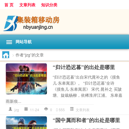
首 页
文章列表
知识分类
网站导航
>
作者“jzg”的文章
“归计恐迟暮”的出处是哪里
“归计恐迟暮”出自宋代晁补之的《摸鱼
儿·东皋寓居》。 “归计恐迟暮”全诗
《摸鱼儿·东皋寓居》 宋代 晁补之 买陂
塘、旋栽杨柳，依稀淮岸江浦。 东皋嘉
雨新痕...
jzg
11-24
0
555
文章列表
“国中属而和者”的出处是哪里