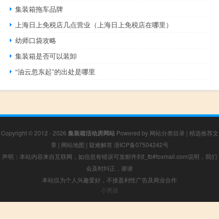
集装箱拖车品牌
上海日上免税店几点营业（上海日上免税店在哪里）
幼师口袋攻略
集装箱是否可以装卸
“油云忽东起”的出处是哪里
Copyright © 2012 - 2026
集装箱活动房网站
Powered by
网站分类目录
|
精选推荐文
章
|
网站地图
|
疑难解答
浙ICP备07504242号
声明：本站内容来自互联网，如信息有错误可发邮件到f_fb#foxmail.com说明，我们
会及时纠正，谢谢
本站仅为个人兴趣爱好，不接盈利性广告及商业合作
小男孩