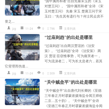
“国中属而和者”出自先秦宋玉的《宋玉
对楚王问》。 “国中属而和者”全诗 《宋
玉对楚王问》 先秦 宋玉 楚襄王问于宋
玉曰：“先生其有遗行与？何士民众庶不
誉之...
jzg
11-24
0
796
文章列表
“过庙则趋”的出处是哪里
“过庙则趋”出自两汉贾谊的《治安
策》。 “过庙则趋”全诗 《治安策》 两
汉 贾谊 臣窃惟事势，可为痛哭者一，
可为流涕者二，可为长太息者六，若其
它背理而伤道...
jzg
11-24
0
309
文章列表
“关中贼垒平”的出处是哪里
“关中贼垒平”出自唐代刘长卿的《至德
三年春正月时谬蒙差摄海盐令闻王师收
二京…五十韵》。 “关中贼垒平”全诗
《至德三年春正月时谬蒙差摄海盐令闻