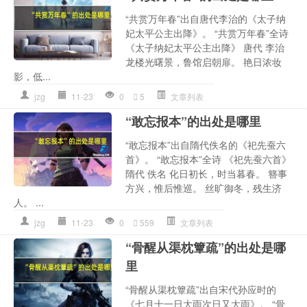
“共赏万年春”出自唐代李治的《太子纳
妃太平公主出降》。 “共赏万年春”全诗
《太子纳妃太平公主出降》 唐代 李治
龙楼光曙景，鲁馆启朝扉。 艳日浓妆
影，低...
jzg
11-23
0
5
文章列表
“敢忘报本”的出处是哪里
“敢忘报本”出自隋代佚名的《祀先蚕六
首》。 “敢忘报本”全诗 《祀先蚕六首》
隋代 佚名 化日初长，时当暮春。 簪事
方兴，惟后惟巡。 丝旷御冬，残生济
人。 ...
jzg
11-23
0
559
文章列表
“骨醒从渠枕簟疏”的出处是哪
里
“骨醒从渠枕簟疏”出自宋代孙应时的
《七月十一日大雨次日又大雨》。 “骨