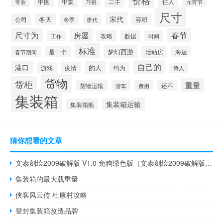
价格
中国
中集
二手
住人
元宵节
专业
习俗
尺寸
宋代
公司
冬天
容积
唐代
冬季
尺寸为
春节
房屋
攻略
数据
工作
时间
标准
梦幻西游
是一个
活动房
海运
春节期间
自己的
港口
的人
疫情
约为
游戏
诗人
货物
货柜
重量
货物运输
还不
货车
费用
集装箱
集装箱运输
集装箱船
猜你想看的文章
文泰刻绘2009破解版 V1.0 免狗绿色版（文泰刻绘2009破解版 V1.0 免狗绿色版功能简介）
集装箱的最大载重量
侠客风云传 杜康村攻略
登封集装箱改造品牌