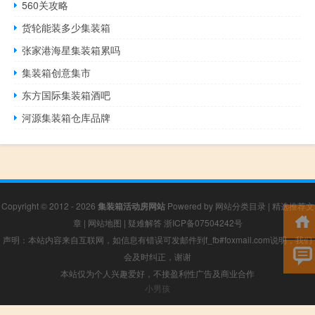
560关攻略
货轮能装多少集装箱
张家港海星集装箱累吗
集装箱创意集市
东方国际集装箱酒吧
河源集装箱仓库品牌
Copyright © 2012 - 2026
集装箱活动房网站
Powered by
网站分类目录
|
精选推荐文
章
|
网站地图
|
疑难解答
浙ICP备07504242号
声明：本站内容来自互联网，如信息有错误可发邮件到f_fb#foxmail.com说明，我们
会及时纠正，谢谢
本站仅为个人兴趣爱好，不接盈利性广告及商业合作
小男孩