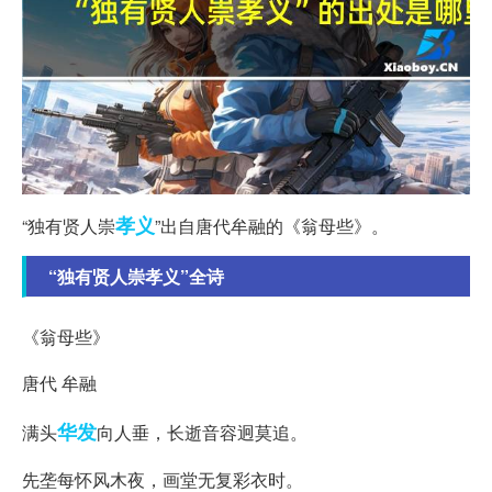
孝义
“独有贤人崇
”出自唐代牟融的《翁母些》。
“独有贤人崇孝义”全诗
《翁母些》
唐代 牟融
华发
满头
向人垂，长逝音容迥莫追。
先垄每怀风木夜，画堂无复彩衣时。