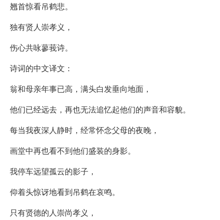
翘首惊看吊鹤悲。
独有贤人崇孝义，
伤心共咏蓼莪诗。
诗词的中文译文：
翁和母亲年事已高，满头白发垂向地面，
他们已经远去，再也无法追忆起他们的声音和容貌。
每当我夜深人静时，经常怀念父母的夜晚，
画堂中再也看不到他们盛装的身影。
我停车远望孤云的影子，
仰着头惊讶地看到吊鹤在哀鸣。
只有贤德的人崇尚孝义，