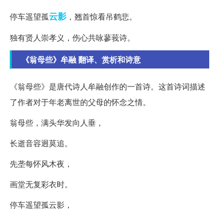
云影
停车遥望孤
，翘首惊看吊鹤悲。
独有贤人崇孝义，伤心共咏蓼莪诗。
《翁母些》牟融 翻译、赏析和诗意
《翁母些》是唐代诗人牟融创作的一首诗。这首诗词描述
了作者对于年老离世的父母的怀念之情。
翁母些，满头华发向人垂，
长逝音容迥莫追。
先垄每怀风木夜，
画堂无复彩衣时。
停车遥望孤云影，