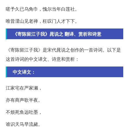
嗟予久已乌角巾，愧尔当年白莲社。
唯昔灊山见老禅，枉叹门人才下下。
《寄陈留江子我》晁说之 翻译、赏析和诗意
《寄陈留江子我》是宋代晁说之创作的一首诗词。以下是
这首诗词的中文译文、诗意和赏析：
中文译文：
江家宅在严家濑，
亦有商声歌半夜。
不烦死鱼远吐墨，
谁识天马早流赭。