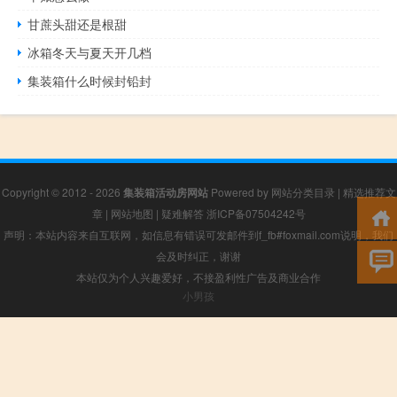
甘蔗头甜还是根甜
冰箱冬天与夏天开几档
集装箱什么时候封铅封
Copyright © 2012 - 2026
集装箱活动房网站
Powered by
网站分类目录
|
精选推荐文
章
|
网站地图
|
疑难解答
浙ICP备07504242号
声明：本站内容来自互联网，如信息有错误可发邮件到f_fb#foxmail.com说明，我们
会及时纠正，谢谢
本站仅为个人兴趣爱好，不接盈利性广告及商业合作
小男孩