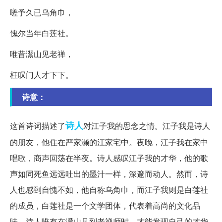
嗟予久已乌角巾，
愧尔当年白莲社。
唯昔灊山见老禅，
枉叹门人才下下。
诗意：
诗人
这首诗词描述了
对江子我的思念之情。江子我是诗人
的朋友，他住在严家濑的江家宅中。夜晚，江子我在家中
唱歌，商声回荡在半夜。诗人感叹江子我的才华，他的歌
声如同死鱼远远吐出的墨汁一样，深邃而动人。然而，诗
人也感到自愧不如，他自称乌角巾，而江子我则是白莲社
的成员，白莲社是一个文学团体，代表着高尚的文化品
味。诗人唯有在灊山见到老禅师时，才能发现自己的才华