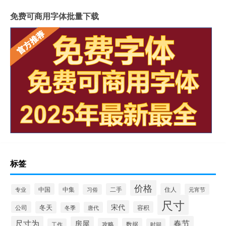
免费可商用字体批量下载
标签
价格
中国
中集
二手
住人
元宵节
专业
习俗
尺寸
宋代
公司
冬天
容积
唐代
冬季
尺寸为
春节
房屋
攻略
数据
工作
时间