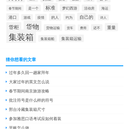
标准
梦幻西游
是一个
活动房
海运
春节期间
自己的
港口
的人
疫情
约为
游戏
诗人
货物
货柜
重量
货物运输
还不
货车
费用
集装箱
集装箱运输
集装箱船
猜你想看的文章
过年多久回一趟家拜年
大家过年的英文怎么说
春节期间南京旅游攻略
批注符号是什么样的符号
邢台冷藏集装箱尺寸
参加雅思口语考试应如何着装
平账怎么做