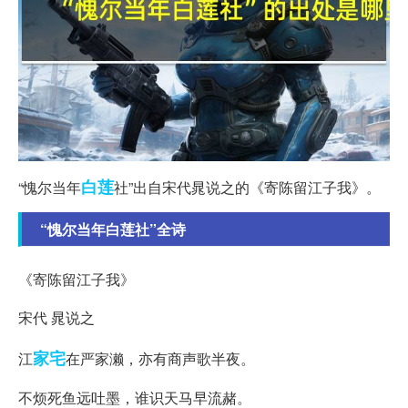
白莲
“愧尔当年
社”出自宋代晁说之的《寄陈留江子我》。
“愧尔当年白莲社”全诗
《寄陈留江子我》
宋代 晁说之
家宅
江
在严家濑，亦有商声歌半夜。
不烦死鱼远吐墨，谁识天马早流赭。