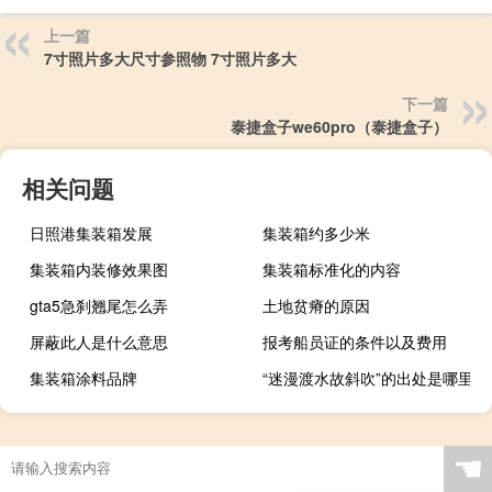
上一篇
7寸照片多大尺寸参照物 7寸照片多大
下一篇
泰捷盒子we60pro（泰捷盒子）
相关问题
日照港集装箱发展
集装箱约多少米
集装箱内装修效果图
集装箱标准化的内容
gta5急刹翘尾怎么弄
土地贫瘠的原因
屏蔽此人是什么意思
报考船员证的条件以及费用
集装箱涂料品牌
“迷漫渡水故斜吹”的出处是哪里
☚