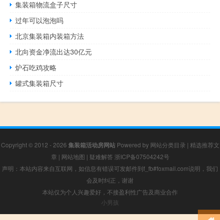
集装箱物流盒子尺寸
过年可以泡泡吗
北京集装箱内装箱方法
北向资金净流出达30亿元
炉石吃鸡攻略
罐式集装箱尺寸
Copyright © 2012 - 2026
集装箱活动房网站
Powered by
网站分类目录
|
精选推荐文
章
|
网站地图
|
疑难解答
浙ICP备07504242号
声明：本站内容来自互联网，如信息有错误可发邮件到f_fb#foxmail.com说明，我们
会及时纠正，谢谢
本站仅为个人兴趣爱好，不接盈利性广告及商业合作
小男孩