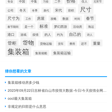
价格
中国
中集
二手
住人
元宵节
专业
习俗
尺寸
宋代
公司
冬天
容积
唐代
冬季
尺寸为
春节
房屋
攻略
数据
工作
时间
标准
梦幻西游
是一个
活动房
海运
春节期间
自己的
港口
的人
疫情
约为
游戏
诗人
货物
货柜
重量
货物运输
还不
货车
费用
集装箱
集装箱运输
集装箱船
猜你想看的文章
集装箱移动房多少钱
2023年09月22日吉林省白山市疫情大数据-今日/今天疫情全网搜索最新实时消息动态情况通知播报
oocl最大集装箱
非规定的归部是什么意思