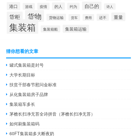
自己的
港口
的人
疫情
约为
游戏
诗人
货物
货柜
重量
货物运输
还不
货车
费用
集装箱
集装箱运输
集装箱船
猜你想看的文章
罐式集装箱是封号
大学长期目标
扶贫干部春节慰问金标准
从化集装箱房子品牌
集装箱车多长
茅檐长扫净无苔全诗拼音（茅檐长扫净无苔）
如何刷集装箱码
60FT集装箱多大断夜奶