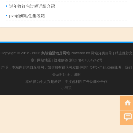
过年收红包过程详细介绍
pvc如何粘住集装箱
Copyright © 2012 - 2026
集装箱活动房网站
Powered by
网站分类目录
|
精选推荐文
章
|
网站地图
|
疑难解答
浙ICP备07504242号
声明：本站内容来自互联网，如信息有错误可发邮件到f_fb#foxmail.com说明，我们
会及时纠正，谢谢
本站仅为个人兴趣爱好，不接盈利性广告及商业合作
小男孩