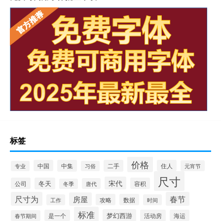
标签
价格
中国
中集
二手
住人
元宵节
专业
习俗
尺寸
宋代
公司
冬天
容积
唐代
冬季
尺寸为
春节
房屋
攻略
数据
工作
时间
标准
梦幻西游
是一个
活动房
海运
春节期间