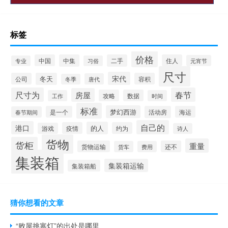
标签
价格
中国
中集
二手
住人
元宵节
专业
习俗
尺寸
宋代
公司
冬天
容积
唐代
冬季
尺寸为
春节
房屋
攻略
数据
工作
时间
标准
梦幻西游
是一个
活动房
海运
春节期间
自己的
港口
的人
疫情
约为
游戏
诗人
货物
货柜
重量
货物运输
还不
货车
费用
集装箱
集装箱运输
集装箱船
猜你想看的文章
“败屋挑寒灯”的出处是哪里