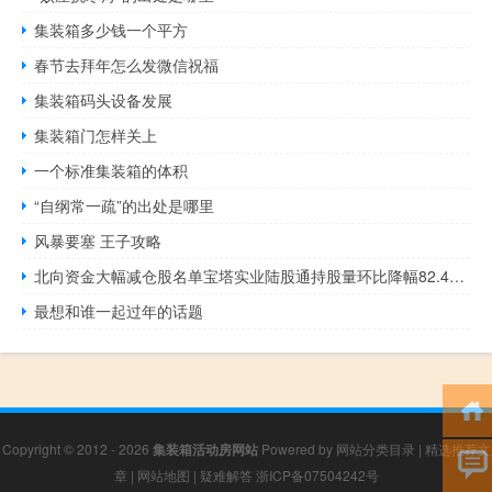
集装箱多少钱一个平方
春节去拜年怎么发微信祝福
集装箱码头设备发展
集装箱门怎样关上
一个标准集装箱的体积
“自纲常一疏”的出处是哪里
风暴要塞 王子攻略
北向资金大幅减仓股名单宝塔实业陆股通持股量环比降幅82.48%居首
最想和谁一起过年的话题
Copyright © 2012 - 2026
集装箱活动房网站
Powered by
网站分类目录
|
精选推荐文
章
|
网站地图
|
疑难解答
浙ICP备07504242号