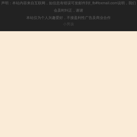
声明：本站内容来自互联网，如信息有错误可发邮件到f_fb#foxmail.com说明，我们
会及时纠正，谢谢
本站仅为个人兴趣爱好，不接盈利性广告及商业合作
小男孩