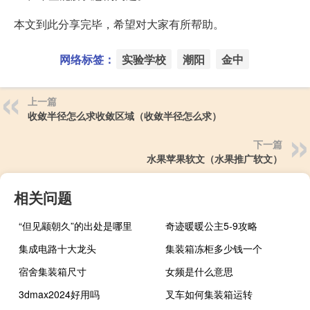
本文到此分享完毕，希望对大家有所帮助。
网络标签：
实验学校
潮阳
金中
上一篇
收敛半径怎么求收敛区域（收敛半径怎么求）
下一篇
水果苹果软文（水果推广软文）
相关问题
“但见颛朝久”的出处是哪里
奇迹暖暖公主5-9攻略
集成电路十大龙头
集装箱冻柜多少钱一个
宿舍集装箱尺寸
女频是什么意思
3dmax2024好用吗
叉车如何集装箱运转