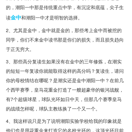
的，潮阳一中那是传统重点中学，有沉淀和底蕴，尖子生
金中
读
和潮阳一中才是明智的选择。
2、尤其是金中，金中就是金的，那些考上金中而被挖的
同学，你们不来金中读书那是你们的损失，而且损失趋向
于正无穷大。
3、那些高分复读生如果没有在金中的三年修炼，在潮实
的短短一年复读你就能取得这样的高分吗？复读生，请问
你的母校情结在哪呢？是潮实还是金中潮阳一中？在前几
个西甲赛季，皇马花重金打造了一艘超豪华的银河战舰，
有7个超级球星，球队光环如日中天，但那几个赛季皇马
的战绩怎样呢，球队主教练换了一个又一个。
4、我这样说只是为了说明潮阳实验学校给我的印象就是
他们也是用花重金来打造它的名校光环的，这顶光环目前