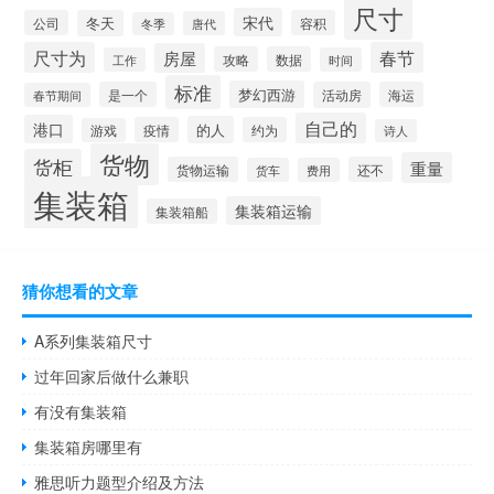
尺寸
宋代
公司
冬天
容积
唐代
冬季
尺寸为
春节
房屋
攻略
数据
工作
时间
标准
梦幻西游
是一个
活动房
海运
春节期间
自己的
港口
的人
疫情
约为
游戏
诗人
货物
货柜
重量
货物运输
还不
货车
费用
集装箱
集装箱运输
集装箱船
猜你想看的文章
A系列集装箱尺寸
过年回家后做什么兼职
有没有集装箱
集装箱房哪里有
雅思听力题型介绍及方法