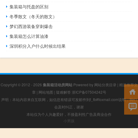
集装箱与托盘的区别
冬季散文（冬天的散文）
梦幻西游装备穿刺爆击
集装箱怎么计算油漆
深圳积分入户什么时候出结果
Copyright © 2012 - 2026
集装箱活动房网站
Powered by
网站分类目录
|
精选推荐文
章
|
网站地图
|
疑难解答
浙ICP备07504242号
声明：本站内容来自互联网，如信息有错误可发邮件到f_fb#foxmail.com说明，我们
会及时纠正，谢谢
本站仅为个人兴趣爱好，不接盈利性广告及商业合作
小男孩