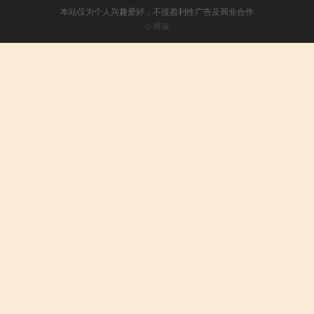
本站仅为个人兴趣爱好，不接盈利性广告及商业合作
小男孩