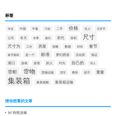
标签
价格
中国
中集
二手
住人
元宵节
专业
习俗
尺寸
宋代
公司
冬天
容积
唐代
冬季
尺寸为
春节
房屋
攻略
数据
工作
时间
标准
梦幻西游
是一个
活动房
海运
春节期间
自己的
港口
的人
疫情
约为
游戏
诗人
货物
货柜
重量
货物运输
还不
货车
费用
集装箱
集装箱运输
集装箱船
猜你想看的文章
lol 狗熊攻略