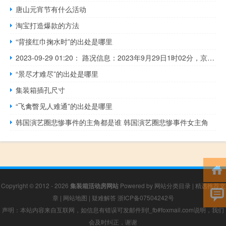
唐山元宵节有什么活动
淘宝打造爆款的方法
“背接红巾掬水时”的出处是哪里
2023-09-29 01:20： 路况信息：2023年9月29日1时02分，京港澳高速临长段临湘收费站附近以北K1342处北往南因多车追尾造成交通通行缓慢，目前交警、路产正在现场处理，交通恢复正常通行时间待定。Sa85Za ​​​
“景尽才难尽”的出处是哪里
集装箱插孔尺寸
“飞禽瞥见人难通”的出处是哪里
韩国演艺圈悲惨事件的主角都是谁 韩国演艺圈悲惨事件女主角
Copyright © 2012 - 2026
集装箱活动房网站
Powered by
网站分类目录
|
精选推荐文
章
|
网站地图
|
疑难解答
浙ICP备07504242号
声明：本站内容来自互联网，如信息有错误可发邮件到f_fb#foxmail.com说明，我们
会及时纠正，谢谢