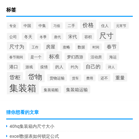
标签
价格
中国
中集
二手
住人
元宵节
专业
习俗
尺寸
宋代
公司
冬天
容积
唐代
冬季
尺寸为
春节
房屋
攻略
数据
工作
时间
标准
梦幻西游
是一个
活动房
海运
春节期间
自己的
港口
的人
疫情
约为
游戏
诗人
货物
货柜
重量
货物运输
还不
货车
费用
集装箱
集装箱运输
集装箱船
猜你想看的文章
40hq集装箱内尺寸大小
excel数据表如何锁定公式