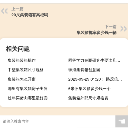
上一篇
20尺集装箱有高柜吗
下一篇
集装箱拖车多少钱一辆
相关问题
集装箱装箱操作
同等学力在职研究生要读几年才可以毕业
中型集装箱尺寸规格
珠海集装箱创意园
集装箱怎么开窗
2023-09-29 01:20： 路况信息：2023年9月29日1时02分，京港澳高速临长段临湘收费站附近以北K1342处北往南因多车追尾造成交通通行缓慢，目前交警、路产正在现场处理，交通恢复正常通行时间待定。Sa85Za ​​​
哪里有集装箱房子出售
6米旧集装箱多少钱一个
过年买猪肉哪里最好卖
集装箱外部尺寸规格表
☚