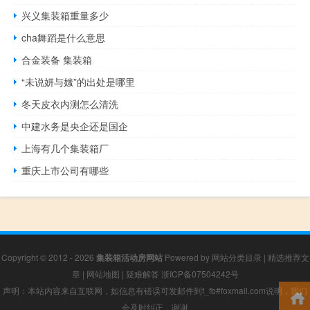
兴义集装箱重量多少
cha舞蹈是什么意思
合金装备 集装箱
“未说妍与媸”的出处是哪里
冬天皮衣内测怎么清洗
中建水务是央企还是国企
上海有几个集装箱厂
重庆上市公司有哪些
Copyright © 2012 - 2026
集装箱活动房网站
Powered by
网站分类目录
|
精选推荐文
章
|
网站地图
|
疑难解答
浙ICP备07504242号
声明：本站内容来自互联网，如信息有错误可发邮件到f_fb#foxmail.com说明，我们
会及时纠正，谢谢