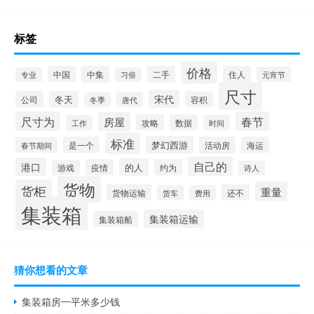
标签
价格
中国
中集
二手
住人
元宵节
专业
习俗
尺寸
宋代
公司
冬天
容积
唐代
冬季
尺寸为
春节
房屋
攻略
数据
工作
时间
标准
梦幻西游
是一个
活动房
海运
春节期间
自己的
港口
的人
疫情
约为
游戏
诗人
货物
货柜
重量
货物运输
还不
货车
费用
集装箱
集装箱运输
集装箱船
猜你想看的文章
集装箱房一平米多少钱