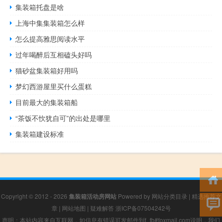
集装箱托盘是啥
上海中集集装箱怎么样
怎么提高雅思阅读水平
过年喝醉后互相磕头好吗
猫砂盆集装箱好用吗
梦幻西游屋里买什么蛋糕
目前最大的集装箱船
“茶饭不忺犹自可”的出处是哪里
集装箱建设标准
Copyright © 2012 - 2026
集装箱活动房网站
Powered by
网站分类目录
|
精选推荐文
章
|
网站地图
|
疑难解答
浙ICP备07504242号
声明：本站内容来自互联网，如信息有错误可发邮件到f_fb#foxmail.com说明，我们