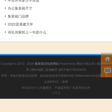
申论开头多少字合适
办公集装箱尺寸
集装箱门品牌
2022是基建大年
诗礼传家的上一句是什么
Copyright © 2012 - 2026
集装箱活动房网站
Powered by
网站分类目录
|
精选推荐文
章
|
网站地图
|
疑难解答
浙ICP备07504242号
声明：本站内容来自互联网，如信息有错误可发邮件到f_fb#foxmail.com说明，我们
会及时纠正，谢谢
本站仅为个人兴趣爱好，不接盈利性广告及商业合作
小男孩