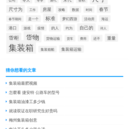
冬天
唐代
冬季
尺寸为
春节
房屋
攻略
数据
工作
时间
标准
梦幻西游
是一个
活动房
海运
春节期间
自己的
港口
的人
疫情
约为
游戏
诗人
货物
货柜
重量
货物运输
还不
货车
费用
集装箱
集装箱运输
集装箱船
猜你想看的文章
集装箱最肥视频
怎麼看 捷安特 公路车的型号
集装箱油漆工多少钱
就读双证在职研究生好贵吗
梅州集装箱创意