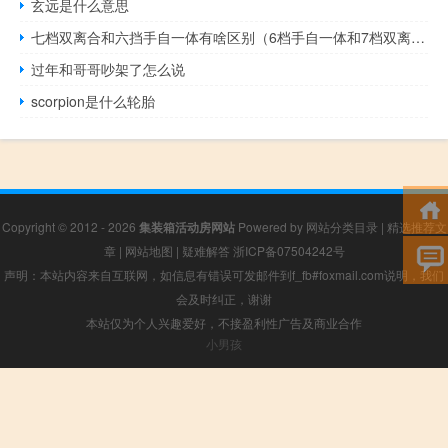
玄远是什么意思
七档双离合和六挡手自一体有啥区别（6档手自一体和7档双离合哪个好）
过年和哥哥吵架了怎么说
scorpion是什么轮胎
Copyright © 2012 - 2026
集装箱活动房网站
Powered by
网站分类目录
|
精选推荐文
章
|
网站地图
|
疑难解答
浙ICP备07504242号
声明：本站内容来自互联网，如信息有错误可发邮件到f_fb#foxmail.com说明，我们
会及时纠正，谢谢
本站仅为个人兴趣爱好，不接盈利性广告及商业合作
小男孩