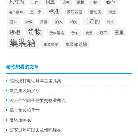
尺寸为
春节
房屋
攻略
数据
工作
时间
标准
梦幻西游
是一个
活动房
海运
春节期间
自己的
港口
的人
疫情
约为
游戏
诗人
货物
货柜
重量
货物运输
还不
货车
费用
集装箱
集装箱运输
集装箱船
猜你想看的文章
熊出没打电话拜年是第几集
散货集装箱尺寸
没人住的房子需要交物业费么
瑞金集装箱尺寸
魔塔攻略40
西安过年可以去兰州吗现在