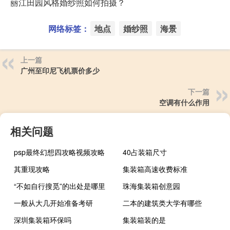
丽江田园风格婚纱照如何拍摄？
网络标签：
地点
婚纱照
海景
上一篇
广州至印尼飞机票价多少
下一篇
空调有什么作用
相关问题
psp最终幻想四攻略视频攻略
40占装箱尺寸
其重现攻略
集装箱高速收费标准
“不如自行搜觅”的出处是哪里
珠海集装箱创意园
一般从大几开始准备考研
二本的建筑类大学有哪些
深圳集装箱环保吗
集装箱装的是