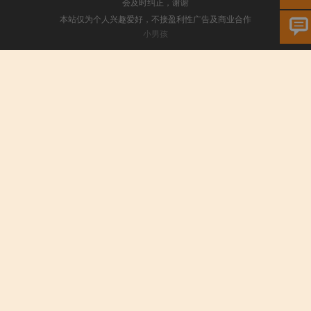
会及时纠正，谢谢
本站仅为个人兴趣爱好，不接盈利性广告及商业合作
小男孩