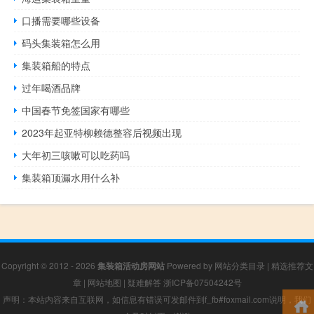
口播需要哪些设备
码头集装箱怎么用
集装箱船的特点
过年喝酒品牌
中国春节免签国家有哪些
2023年起亚特柳赖德整容后视频出现
大年初三咳嗽可以吃药吗
集装箱顶漏水用什么补
Copyright © 2012 - 2026
集装箱活动房网站
Powered by
网站分类目录
|
精选推荐文
章
|
网站地图
|
疑难解答
浙ICP备07504242号
声明：本站内容来自互联网，如信息有错误可发邮件到f_fb#foxmail.com说明，我们