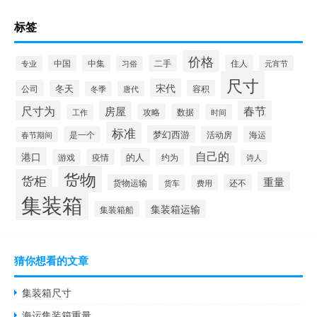
标签
价格
中国
中集
二手
住人
元宵节
专业
习俗
尺寸
宋代
公司
冬天
容积
唐代
冬季
尺寸为
春节
房屋
攻略
数据
工作
时间
标准
梦幻西游
是一个
活动房
海运
春节期间
自己的
港口
的人
疫情
约为
游戏
诗人
货物
货柜
重量
货物运输
还不
货车
费用
集装箱
集装箱运输
集装箱船
猜你想看的文章
集装箱尺寸
海运集装箱重量