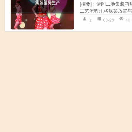
[摘要]：请问工地集装
工艺流程:1.将底架放置与
jz
03-28
40