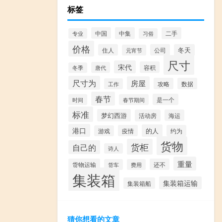
标签
中国
中集
二手
专业
习俗
价格
住人
公司
冬天
元宵节
尺寸
宋代
容积
唐代
冬季
尺寸为
房屋
攻略
数据
工作
春节
是一个
时间
春节期间
标准
梦幻西游
活动房
海运
港口
的人
疫情
约为
游戏
货物
货柜
自己的
诗人
重量
货物运输
还不
货车
费用
集装箱
集装箱运输
集装箱船
猜你想看的文章