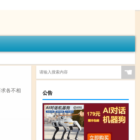
☚
要求各不相
公告