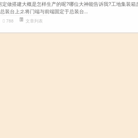
箱房定做搭建大概是怎样生产的呢?哪位大神能告诉我?工地集装箱
总装台上;2.将门端与前端固定于总装台...
788
文章列表