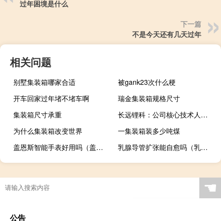
过年困境是什么
下一篇
不是今天还有几天过年
相关问题
别墅集装箱哪家合适
被gank23次什么梗
开车回家过年堵不堵车啊
瑞金集装箱规格尺寸
集装箱尺寸承重
长远锂科：公司核心技术人员李厦辞职
为什么集装箱改变世界
一集装箱装多少吨煤
盖恩斯智能手表好用吗（盖恩斯）
乳腺导管扩张能自愈吗（乳腺导管扩张）
☚
公告