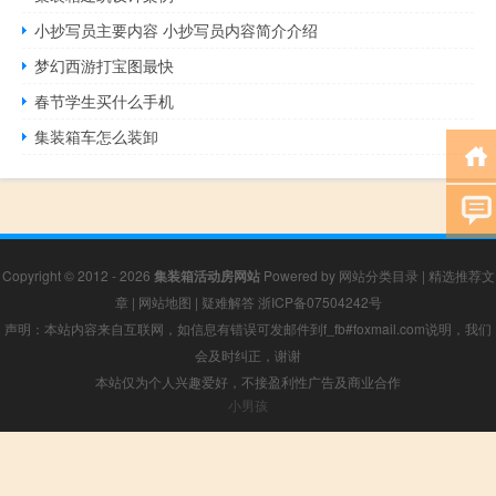
小抄写员主要内容 小抄写员内容简介介绍
梦幻西游打宝图最快
春节学生买什么手机
集装箱车怎么装卸
Copyright © 2012 - 2026
集装箱活动房网站
Powered by
网站分类目录
|
精选推荐文
章
|
网站地图
|
疑难解答
浙ICP备07504242号
声明：本站内容来自互联网，如信息有错误可发邮件到f_fb#foxmail.com说明，我们
会及时纠正，谢谢
本站仅为个人兴趣爱好，不接盈利性广告及商业合作
小男孩