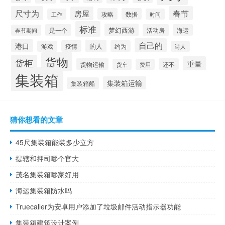
尺寸为
春节
房屋
攻略
数据
工作
时间
标准
梦幻西游
是一个
活动房
海运
春节期间
自己的
港口
的人
疫情
约为
游戏
诗人
货物
货柜
重量
货物运输
还不
货车
费用
集装箱
集装箱运输
集装箱船
猜你想看的文章
45尺集装箱能装多少立方
提辖和押司哪个官大
茂名集装箱哪家好用
海运集装箱防水吗
Truecaller为安卓用户添加了垃圾邮件活动指示器功能
集装箱建筑设计案例