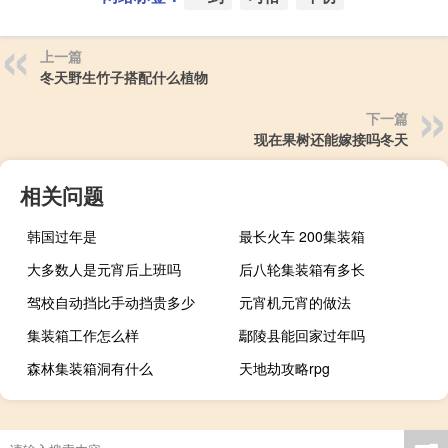
上一篇
冬天野生竹子搭配什么植物
下一篇
现在果树还能嫁接吗冬天
相关问题
韩国过年是
最长火车 200集装箱
大多数人是元宵后上班吗
后八轮集装箱有多长
驾校自动挡比手动挡贵多少
元宵机元宵的做法
集装箱工作怎么样
鄢陵县能回家过年吗
森林集装箱洞有什么
天地劫攻略rpg