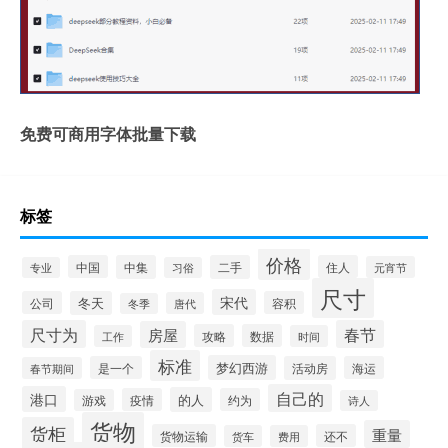
免费可商用字体批量下载
标签
价格
中国
中集
二手
住人
元宵节
专业
习俗
尺寸
宋代
公司
冬天
容积
唐代
冬季
尺寸为
春节
房屋
攻略
数据
工作
时间
标准
梦幻西游
是一个
活动房
海运
春节期间
自己的
港口
的人
疫情
约为
游戏
诗人
货物
货柜
重量
货物运输
还不
货车
费用