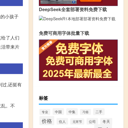
DeepSeek全套部署资料免费下载
家的小孩子
免费可商用字体批量下载
这给了人们
生活带来片
到过,还挺有
标签
意乱。不
中国
中集
二手
专业
习俗
价格
住人
公司
冬天
元宵节