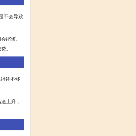
是不会导致
间会缩短。
浪费。
觉得还不够
迅速上升，