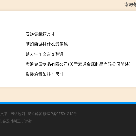
南房
安远集装箱尺寸
梦幻西游挂什么最值钱
）
越人学车文言文翻译
宏通金属制品有限公司(关于宏通金属制品有限公司简述)
集装箱骨架挂车尺寸
荐文章
|
网站地图
|
疑难解答
浙ICP备07504242号
，我们会及时纠正，谢谢