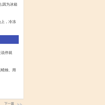
,因为冰箱
晚上，冷冻
是说停就
亮蜡烛、用
下一篇