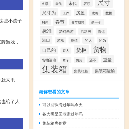
尺寸
宋代
容积
唐代
冬季
尺寸为
房屋
攻略
数据
工作
这些小孩子
春节
是一个
时间
春节期间
标准
梦幻西游
活动房
海运
港口
的人
疫情
约为
游戏
纸牌游戏，
货物
货柜
自己的
诗人
重量
货物运输
还不
货车
费用
集装箱
集装箱运输
集装箱船
会就来电
猜你想看的文章
这也给了人
可以回珠海过年吗今天
各大明星回老家过年吗
集装箱房创意