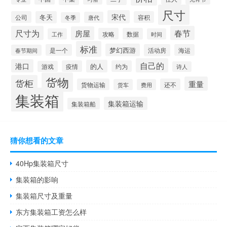
尺寸
宋代
公司
冬天
容积
唐代
冬季
尺寸为
春节
房屋
攻略
数据
工作
时间
标准
梦幻西游
是一个
活动房
海运
春节期间
自己的
港口
的人
疫情
约为
游戏
诗人
货物
货柜
重量
货物运输
还不
货车
费用
集装箱
集装箱运输
集装箱船
猜你想看的文章
40Hp集装箱尺寸
集装箱的影响
集装箱尺寸及重量
东方集装箱工资怎么样