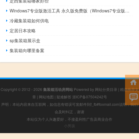
定西集装箱哪家好些
Windows7专业版激活工具 永久版免费版（Windows7专业版激活工具 永久版免费版功能简介）
冷藏集装箱如何供电
定居日本攻略
sp集装箱展示盒
集装箱向哪里备案
Copyright © 2012 - 2026
集装箱活动房网站
Powered by
网站分类目录
|
精选推荐文
章
|
网站地图
|
疑难解答
浙ICP备07504242号
声明：本站内容来自互联网，如信息有错误可发邮件到f_fb#foxmail.com说明，我们
会及时纠正，谢谢
本站仅为个人兴趣爱好，不接盈利性广告及商业合作
小男孩